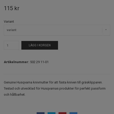
115 kr
Variant
variant
LÄGG I KORGEN
Artikelnummer:
502 29 11‑01
Genuine Husqvarna knivmutter för att fästa kniven till gräsklipparen.
Testad och utvecklad för Husqvarnas produkter för perfekt passform
och hållbarhet.