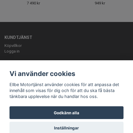
7 490 kr
949 kr
KUNDTJÄNST
Köpvillkor
Logga in
OM OSS
ELLBE Motortjänst AB Pumpvägen 9 Höör 0413-20620 mail:
Vi använder cookies
info@ellbemotortjanst.se
Öppettider: Måndag -Torsdag 8-18 Fredag 8-
17 Lunch 12-13 Lördag 10-14.
Ellbe Motortjänst använder cookies för att anpassa det
innehåll som visas för dig och för att du ska få bästa
tänkbara upplevelse när du handlar hos oss.
Godkänn alla
Inställningar
© Copyright Ellbe Motortjänst