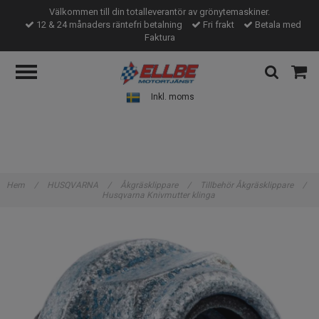
Välkommen till din totalleverantör av grönytemaskiner.
12 & 24 månaders räntefri betalning
Fri frakt
Betala med
Faktura
Inkl. moms
Hem
/
HUSQVARNA
/
Åkgräsklippare
/
Tillbehör Åkgräsklippare
/
Husqvarna Knivmutter klinga