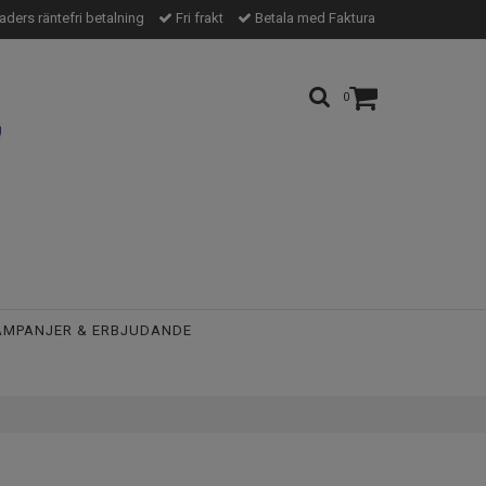
ders räntefri betalning
Fri frakt
Betala med Faktura
0
AMPANJER & ERBJUDANDE