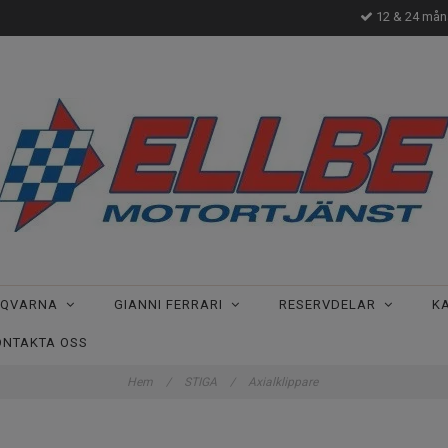
12 & 24 måna
SQVARNA
GIANNI FERRARI
RESERVDELAR
K
ONTAKTA OSS
Hem
/
STIGA
/
Axialklippare