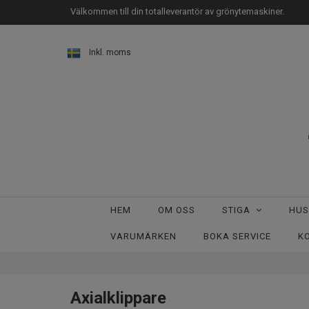
Välkommen till din totalleverantör av grönytemaskiner.
Inkl. moms
HEM
OM OSS
STIGA
HU
VARUMÄRKEN
BOKA SERVICE
K
Axialklippare