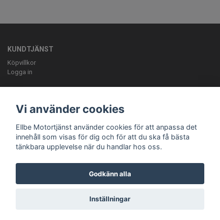
KUNDTJÄNST
Köpvillkor
Logga in
OM OSS
ELLBE Motortjänst AB Pumpvägen 9 Höör 0413-20620 mail:
Vi använder cookies
info@ellbemotortjanst.se
Öppettider: Måndag -Torsdag 8-18 Fredag 8-
17 Lunch 12-13 Lördag 10-14.
Ellbe Motortjänst använder cookies för att anpassa det
innehåll som visas för dig och för att du ska få bästa
tänkbara upplevelse när du handlar hos oss.
Godkänn alla
Inställningar
© Copyright Ellbe Motortjänst
Powered by Quickbutik