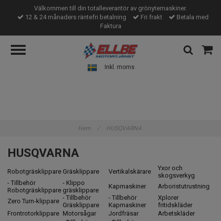
Välkommen till din totalleverantör av grönytemaskiner.
12 & 24 månaders räntefri betalning
Fri frakt
Betala med
Faktura
Inkl. moms
Hem
/
HUSQVARNA
HUSQVARNA
Yxor och
Robotgräsklippare
Gräsklippare
Vertikalskärare
skogsverkyg
- Tillbehör
- Klippo
Kapmaskiner
Arboristutrustning
Robotgräsklippare
gräsklippare
- Tillbehör
- Tillbehör
Xplorer
Zero Turn-klippare
Gräsklippare
Kapmaskiner
fritidskläder
Frontrotorklippare
Motorsågar
Jordfräsar
Arbetskläder