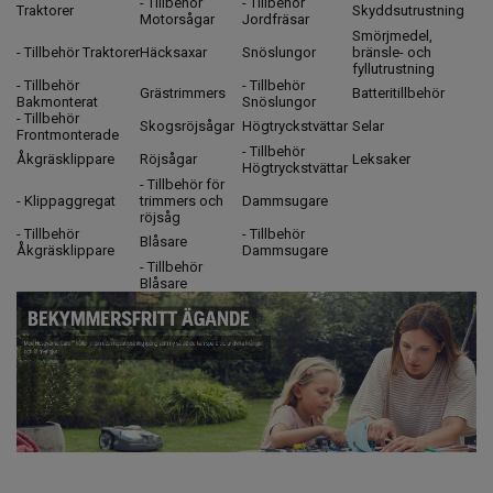
- Tillbehör
- Tillbehör
Traktorer
Skyddsutrustning
Motorsågar
Jordfräsar
Smörjmedel,
- Tillbehör Traktorer
Häcksaxar
Snöslungor
bränsle- och
fyllutrustning
- Tillbehör
- Tillbehör
Grästrimmers
Batteritillbehör
Bakmonterat
Snöslungor
- Tillbehör
Skogsröjsågar
Högtryckstvättar
Selar
Frontmonterade
- Tillbehör
Åkgräsklippare
Röjsågar
Leksaker
Högtryckstvättar
- Tillbehör för
- Klippaggregat
trimmers och
Dammsugare
röjsåg
- Tillbehör
- Tillbehör
Blåsare
Åkgräsklippare
Dammsugare
- Tillbehör
Blåsare