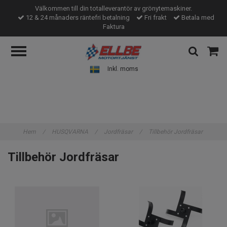
Välkommen till din totalleverantör av grönytemaskiner.
12 & 24 månaders räntefri betalning
Fri frakt
Betala med
Faktura
Inkl. moms
Hem
/
HUSQVARNA
/
Jordfräsar
/
Tillbehör Jordfräsar
Tillbehör Jordfräsar