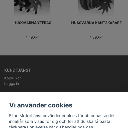
HUSQVARNA YTFRÄS
HUSQVARNA KANTSKÄRARE
1 490 kr
1 390 kr
KUNDTJÄNST
Köpvillkor
Logga in
OM OSS
ELLBE Motortjänst AB Pumpvägen 9 Höör 0413-20620 mail:
Vi använder cookies
info@ellbemotortjanst.se
Öppettider: Måndag -Torsdag 8-18 Fredag 8-
17 Lunch 12-13 Lördag 10-14.
Ellbe Motortjänst använder cookies för att anpassa det
innehåll som visas för dig och för att du ska få bästa
tänkbara upplevelse när du handlar hos oss.