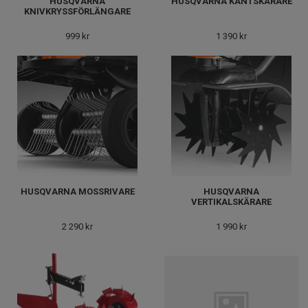
HUSQVARNA
HUSQVARNA KANTSKÄRARE
KNIVKRYSSFÖRLÄNGARE
999 kr
1 390 kr
HUSQVARNA MOSSRIVARE
HUSQVARNA
VERTIKALSKÄRARE
2 290 kr
1 990 kr