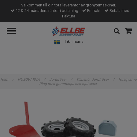
Välkommen till din totalleverantör av grönytemaskiner.
12 & 24 månaders räntefri betalning
Fri frakt
Betala med
Faktura
Inkl. moms
Hem
/
HUSQVARNA
/
Jordfräsar
/
Tillbehör Jordfräsar
/
Husqvarna
Plog med gummihjul och hjulvikter