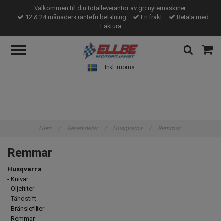
Välkommen till din totalleverantör av grönytemaskiner.
12 & 24 månaders räntefri betalning
Fri frakt
Betala med
Faktura
Inkl. moms
Hem
/
Reservdelar
/
Husqvarna
/
Remmar
Remmar
Husqvarna
- Knivar
- Oljefilter
- Tändstift
- Bränslefilter
- Remmar