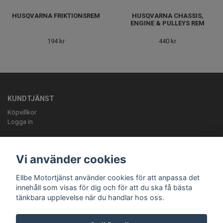
HUSQVARNA FRIKTIONSREM
HUSQVARNA CHASSIS,
ENGINE & PULLEYS REM
194 kr
440 kr
KUNDTJÄNST
Köpvillkor
Logga in
OM OSS
ELLBE Motortjänst AB Pumpvägen 9 Höör 0413-20620 mail:
Vi använder cookies
info@ellbemotortjanst.se
Öppettider: Måndag -Torsdag 8-18 Fredag 8-
17 Lunch 12-13 Lördag 10-14.
Ellbe Motortjänst använder cookies för att anpassa det
innehåll som visas för dig och för att du ska få bästa
tänkbara upplevelse när du handlar hos oss.