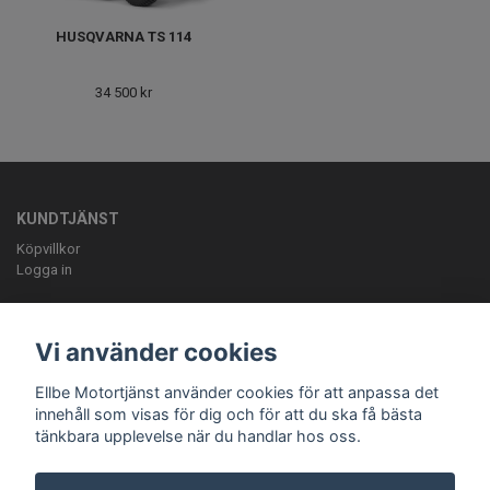
HUSQVARNA TS 114
34 500 kr
KUNDTJÄNST
Köpvillkor
Logga in
OM OSS
ELLBE Motortjänst AB Pumpvägen 9 Höör 0413-20620 mail:
Vi använder cookies
info@ellbemotortjanst.se
Öppettider: Måndag -Torsdag 8-18 Fredag 8-
17 Lunch 12-13 Lördag 10-14.
Ellbe Motortjänst använder cookies för att anpassa det
innehåll som visas för dig och för att du ska få bästa
tänkbara upplevelse när du handlar hos oss.