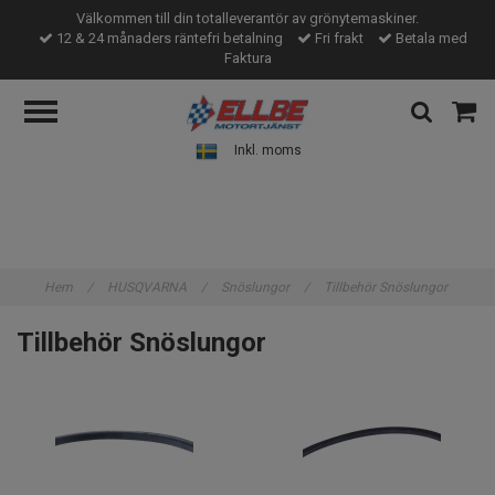
Välkommen till din totalleverantör av grönytemaskiner.
12 & 24 månaders räntefri betalning
Fri frakt
Betala med
Faktura
Inkl. moms
Hem
/
HUSQVARNA
/
Snöslungor
/
Tillbehör Snöslungor
Tillbehör Snöslungor