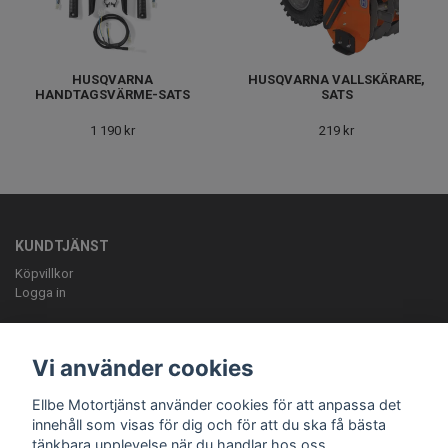
HUSQVARNA
HUSQVARNA VALLSKÄRARE,
HANDTAGSVÄRME-SATS
SATS
1 190 kr
219 kr
KUNDTJÄNST
Köpvillkor
Logga in
OM OSS
ELLBE Motortjänst AB Pumpvägen 9 Höör 0413-20620 mail:
Vi använder cookies
info@ellbemotortjanst.se
Öppettider: Måndag -Torsdag 8-18 Fredag 8-
17 Lunch 12-13 Lördag 10-14.
Ellbe Motortjänst använder cookies för att anpassa det
innehåll som visas för dig och för att du ska få bästa
tänkbara upplevelse när du handlar hos oss.