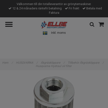
Välkommen till din totalleverantör av grönytemaskiner.
12 & 24 månaders räntefri betalning
Fri frakt
Betala med
Faktura
Inkl. moms
Hem
/
HUSQVARNA
/
Åkgräsklippare
/
Tillbehör Åkgräsklippare
/
Husqvarna Hydraul oil filter