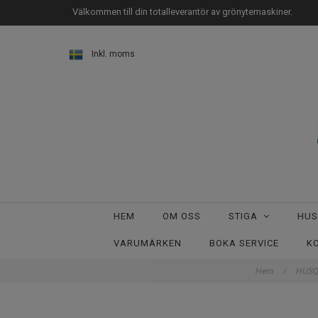
Välkommen till din totalleverantör av grönytemaskiner.
Inkl. moms
HEM
OM OSS
STIGA
HU
VARUMÄRKEN
BOKA SERVICE
K
Hem
/
HUS