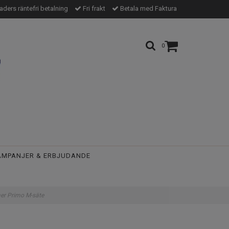
ders räntefri betalning
Fri frakt
Betala med Faktura
0
AMPANJER & ERBJUDANDE
r Primo M-säte