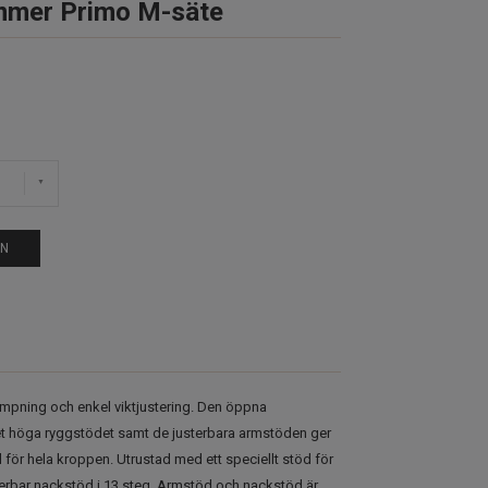
mmer Primo M-säte
EN
mpning och enkel viktjustering. Den öppna
 höga ryggstödet samt de justerbara armstöden ger
 för hela kroppen. Utrustad med ett speciellt stöd för
erbar nackstöd i 13 steg. Armstöd och nackstöd är