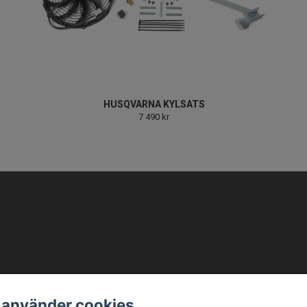
HUSQVARNA KYLSATS
7 490 kr
info@ellbemotortjanst.se
Öppettider: Måndag -Torsdag 8-18 Fredag 8-17 Lunc
 använder cookies