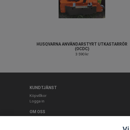
HUSQVARNA ANVÄNDARSTYRT UTKASTARRÖR
(OCDC)
3 590 kr
KUNDTJÄNST
Köpvillkor
Logga in
OM OSS
ELLBE Motortjänst AB Pumpvägen 9 Höör 0413-20620 mail:
Vi