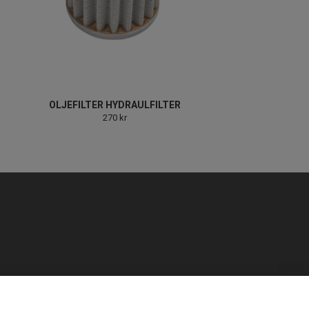
OLJEFILTER HYDRAULFILTER
270 kr
h 12-13 Lördag 10-14.