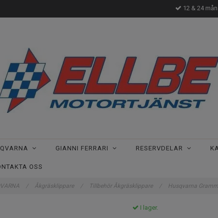
12 & 24 måna
SQVARNA
GIANNI FERRARI
RESERVDELAR
K
ONTAKTA OSS
QVARNA
/
Åkgräsklippare
/
Tillbehör Åkgräsklippare
/
Husqvarna Gramme
I lager.