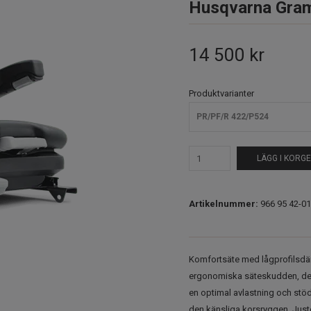
Husqvarna Gra
14 500 kr
Produktvarianter
PR/PF/R 422/P524
LÄGG I KORG
Artikelnummer:
966 95 42-01
Komfortsäte med lågprofilsdä
ergonomiska säteskudden, det
en optimal avlastning och stöd
den känsliga korsryggen. Just