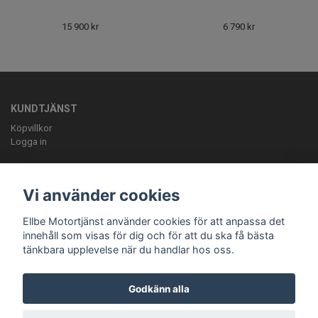
15 900 kr
6 790 kr
KUNDTJÄNST
Köpvillkor
Logga in
OM OSS
ELLBE Motortjänst AB Pumpvägen 9 Höör 0413-20620 mail:
Vi använder cookies
info@ellbemotortjanst.se
Öppettider: Måndag -Torsdag 8-18 Fredag 8-
17 Lunch 12-13 Lördag 10-14.
Ellbe Motortjänst använder cookies för att anpassa det
innehåll som visas för dig och för att du ska få bästa
tänkbara upplevelse när du handlar hos oss.
Godkänn alla