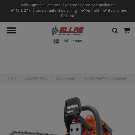
Välkommen till din totalleverantör av grönytemaskiner.
12 & 24 månaders räntefri betalning
Fri frakt
Betala med
Faktura
Inkl. moms
Hem
/
HUSQVARNA
/
Motorsågar
/
HUSQVARNA 450 e-series