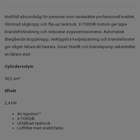
Kraftfull allroundsåg för personer som värdesätter professionell kvalitet.
Slimmad sågkropp och flip-up tanklock. X-TORQ® motorn ger lägre
bränsleförbrukning och reducerar avgasemissionerna. Automatisk
återgående stoppknapp, verktygslös kedjespänning och bränslefönster
gör sågen lättare att hantera. Smart Start® och bränslepump säkerställer
en lättare start.
Cylindervolym
50,2 cm³
Effekt
2,4 kW
Air Injection™
X-TORQ®
Utfällbart tanklock
Luftfilter med snabbfäste