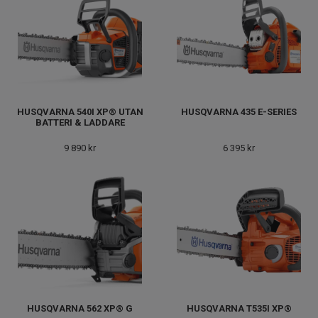
HUSQVARNA 540I XP® UTAN
HUSQVARNA 435 E-SERIES
BATTERI & LADDARE
9 890 kr
6 395 kr
HUSQVARNA 562 XP® G
HUSQVARNA T535I XP®