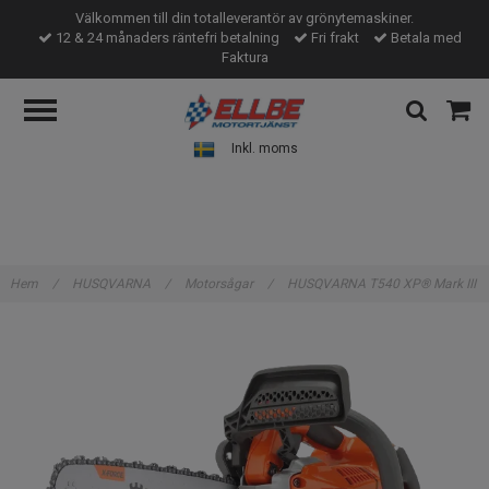
Välkommen till din totalleverantör av grönytemaskiner.
12 & 24 månaders räntefri betalning
Fri frakt
Betala med
Faktura
Inkl. moms
Hem
/
HUSQVARNA
/
Motorsågar
/
HUSQVARNA T540 XP® Mark III