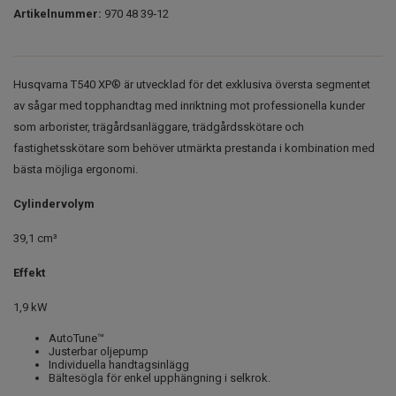
Artikelnummer:
970 48 39‑12
Husqvarna T540 XP® är utvecklad för det exklusiva översta segmentet
av sågar med topphandtag med inriktning mot professionella kunder
som arborister, trägårdsanläggare, trädgårdsskötare och
fastighetsskötare som behöver utmärkta prestanda i kombination med
bästa möjliga ergonomi.
Cylindervolym
39,1 cm³
Effekt
1,9 kW
AutoTune™
Justerbar oljepump
Individuella handtagsinlägg
Bältesögla för enkel upphängning i selkrok.