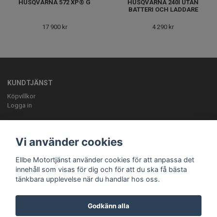
HUSQVARNA 572 XP® G
HUSQVARNA 240I​ UTAN
BATTERI OCH LADDARE
17 900 kr
4 290 kr
KUNDTJÄNST
Köpvillkor
Logga in
OM OSS
ELLBE Motortjänst AB Pumpvägen 9 Höör 0413-20620 mail:
Vi använder cookies
info@ellbemotortjanst.se
Öppettider: Måndag -Torsdag 8-18 Fredag 8-
17 Lunch 12-13 Lördag 10-14.
Ellbe Motortjänst använder cookies för att anpassa det
innehåll som visas för dig och för att du ska få bästa
tänkbara upplevelse när du handlar hos oss.
Godkänn alla