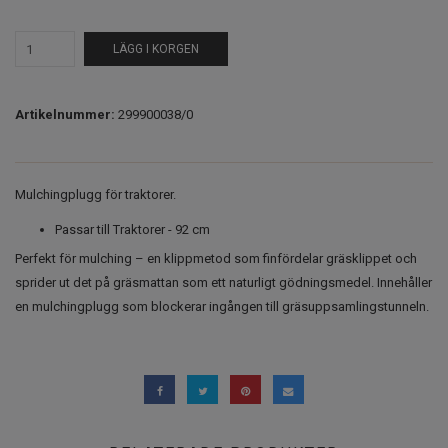
LÄGG I KORGEN
Artikelnummer:
299900038/0
Mulchingplugg för traktorer.
Passar till Traktorer - 92 cm
Perfekt för mulching – en klippmetod som finfördelar gräsklippet och
sprider ut det på gräsmattan som ett naturligt gödningsmedel. Innehåller
en mulchingplugg som blockerar ingången till gräsuppsamlingstunneln.