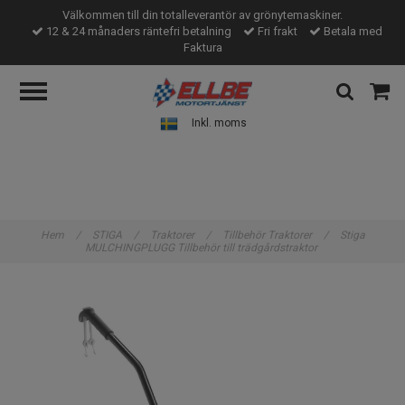
Välkommen till din totalleverantör av grönytemaskiner.
12 & 24 månaders räntefri betalning
Fri frakt
Betala med
Faktura
Inkl. moms
Hem
/
STIGA
/
Traktorer
/
Tillbehör Traktorer
/
Stiga
MULCHINGPLUGG Tillbehör till trädgårdstraktor