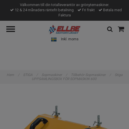
Välkommen till din totalleverantör av grönytemaskiner.
12 & 24 månaders räntefri betalning
Fri frakt
Betala med
Faktura
Inkl. moms
Hem
/
STIGA
/
Sopmaskiner
/
Tillbehör Sopmaskiner
/
Stiga
UPPSAMLINGSBOX FÖR SOPMASKIN 600