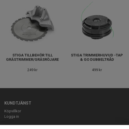
STIGA TILLBEHÖR TILL
STIGA TRIMMERHUVUD -TAP
GRÄSTRIMMER/GRÄSRÖJARE
& GO DUBBELTRÅD
249 kr
499 kr
KUNDTJÄNST
Köpvillkor
Logga in
OM OSS