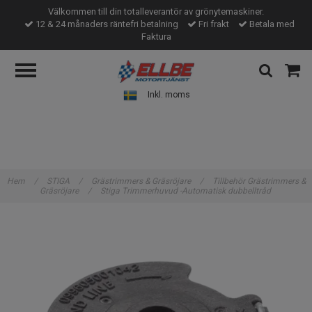
Välkommen till din totalleverantör av grönytemaskiner.
12 & 24 månaders räntefri betalning
Fri frakt
Betala med
Faktura
Inkl. moms
Hem
/
STIGA
/
Grästrimmers & Gräsröjare
/
Tillbehör Grästrimmers &
Gräsröjare
/
Stiga Trimmerhuvud -Automatisk dubbelltråd