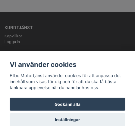
KUNDTJÄNST
Köpvillkor
Logga in
OM OSS
ELLBE Motortjänst AB Pumpvägen 9 Höör 0413-20620 mail:
Vi använder cookies
info@ellbemotortjanst.se
Öppettider: Måndag -Torsdag 8-18 Fredag 8-
17 Lunch 12-13 Lördag 10-14.
Ellbe Motortjänst använder cookies för att anpassa det
innehåll som visas för dig och för att du ska få bästa
tänkbara upplevelse när du handlar hos oss.
Godkänn alla
Inställningar
© Copyright Ellbe Motortjänst
Powered by Quickbutik