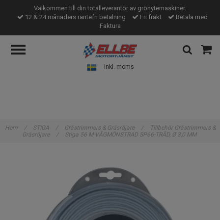
Välkommen till din totalleverantör av grönytemaskiner.
12 & 24 månaders räntefri betalning
Fri frakt
Betala med
Faktura
Inkl. moms
Hem
/
STIGA
/
Grästrimmers & Gräsröjare
/
Tillbehör Grästrimmers &
Gräsröjare
/
Stiga 56 M VÅGMÖNSTRAD SP66-TRÅD, Ø 3,0 MM