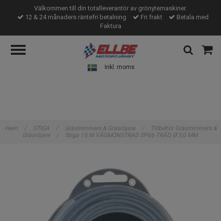
Välkommen till din totalleverantör av grönytemaskiner.
12 & 24 månaders räntefri betalning
Fri frakt
Betala med
Faktura
Inkl. moms
Hem
/
STIGA
/
Grästrimmers & Gräsröjare
/
Tillbehör Grästrimmers &
Gräsröjare
/
Stiga 15 M VÅGMÖNSTRAD SP66-TRÅD, Ø 3,0 MM