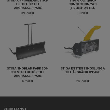
STIGA UPPSAMLANDE SOP
STIGA RAC QUICK
TILLBEHÖR TILL
CONNECTION 2WD
ÅKGRÄSKLIPPARE
TILLBEHÖR TILL
ÅKGRÄSKLIPPARE
39 990 kr
1 320 kr
STIGA SNÖBLAD PARK 300-
STIGA ENSTEGSSNÖSLUNGA
300 M TILLBEHÖR TILL
TILL ÅKGRÄSKLIPPARE
ÅKGRÄSKLIPPARE
6 590 kr
25 990 kr
KUNDTJÄNST