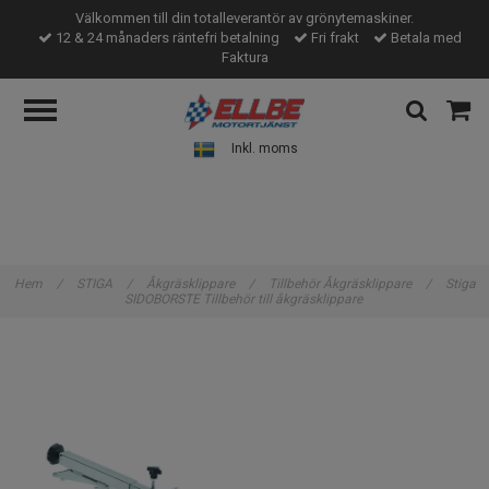
Välkommen till din totalleverantör av grönytemaskiner.
12 & 24 månaders räntefri betalning
Fri frakt
Betala med
Faktura
Inkl. moms
Hem
/
STIGA
/
Åkgräsklippare
/
Tillbehör Åkgräsklippare
/
Stiga
SIDOBORSTE Tillbehör till åkgräsklippare