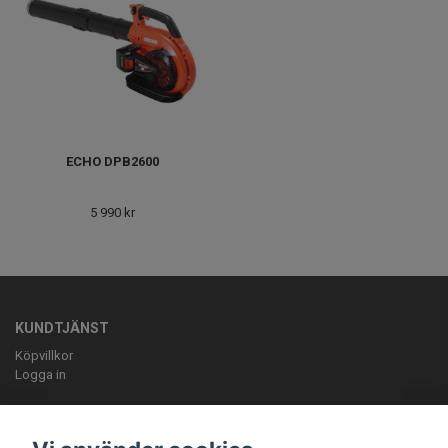
ECHO DPB2600
5 990 kr
KUNDTJÄNST
Köpvillkor
Logga in
OM OSS
ELLBE Motortjänst AB Pumpvägen 9 Höör 0413-20620 mail: