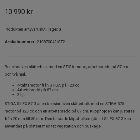
10 990 kr
Produkten är tyvärr slut i lager. :(
Artikelnummer:
210870042/ST2
Bensindriven slåtterbalk med en STIGA-motor, arbetsbredd på 87 cm
och två hjul.
4-taktsmotor från STIGA på 123 cc
Arbetsbredd på 87 cm
2 hjul
STIGA SILEX 87 G är en bensindriven slåtterbalk med en STIGA 575-
motor på 123 cc och en arbetsbredd på 87 cm. Klipphöjden kan justeras
från 20 mm till 50 mm. Den tandade klippbalken gör att SILEX 87 G kan
användas på platser med tät vegetation och buskage.