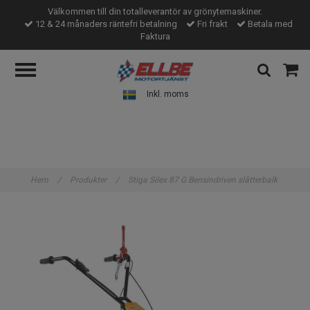
Välkommen till din totalleverantör av grönytemaskiner.
12 & 24 månaders räntefri betalning
Fri frakt
Betala med
Faktura
Inkl. moms
Hem
/
Produkter
/
Stiga Silex 87 G Bensindriven slåtterbalk