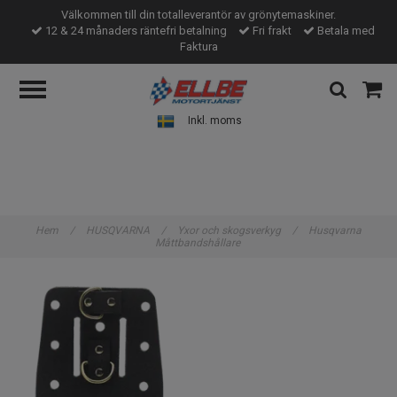
Välkommen till din totalleverantör av grönytemaskiner.
12 & 24 månaders räntefri betalning
Fri frakt
Betala med
Faktura
Inkl. moms
Hem
/
HUSQVARNA
/
Yxor och skogsverkyg
/
Husqvarna
Måttbandshållare