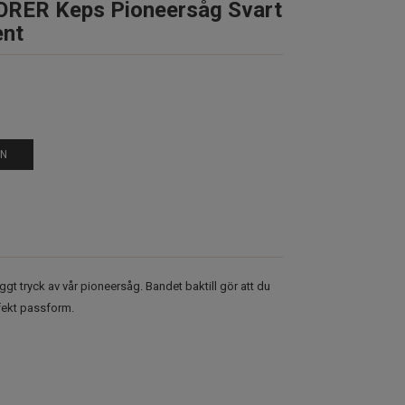
RER Keps Pioneersåg Svart
ent
EN
gt tryck av vår pioneersåg. Bandet baktill gör att du
rfekt passform.