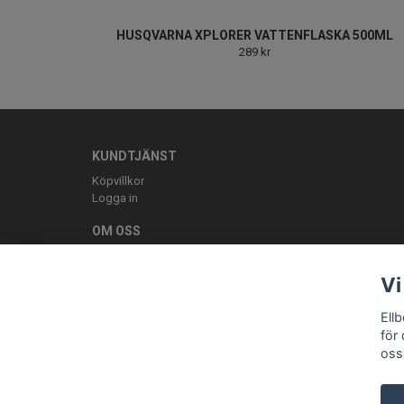
HUSQVARNA XPLORER VATTENFLASKA 500ML
289 kr
KUNDTJÄNST
Köpvillkor
Logga in
OM OSS
ELLBE Motortjänst AB Pumpvägen 9 Höör 0413-20620 mail:
Vi
Ell
för
oss