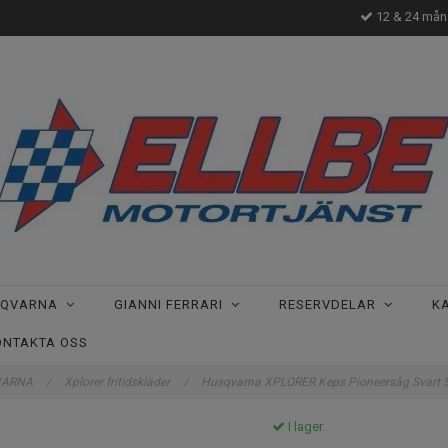
12 & 24 måna
SQVARNA
GIANNI FERRARI
RESERVDELAR
K
ONTAKTA OSS
VARNA
/
Xplorer fritidskläder
/
Husqvarna XPLORER Keps Pioneersåg Svart 
I lager.