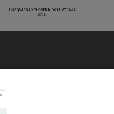
HUSQVARNA XPLORER KIDS LUVTRÖJA
579 kr
h 12-13 Lördag 10-14.
isas
 hos