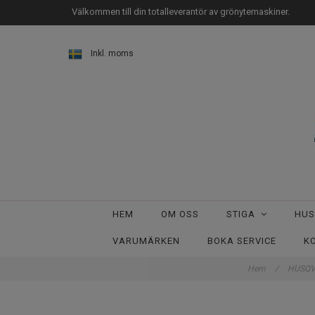
Välkommen till din totalleverantör av grönytemaskiner.
Inkl. moms
HEM
OM OSS
STIGA
HU
VARUMÄRKEN
BOKA SERVICE
K
Hem
/
HUSQ