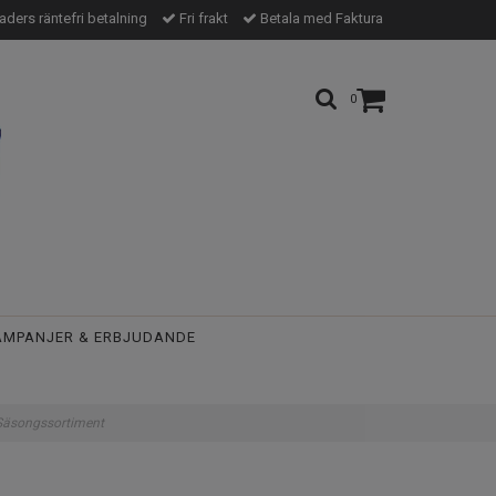
ders räntefri betalning
Fri frakt
Betala med Faktura
0
AMPANJER & ERBJUDANDE
Säsongssortiment