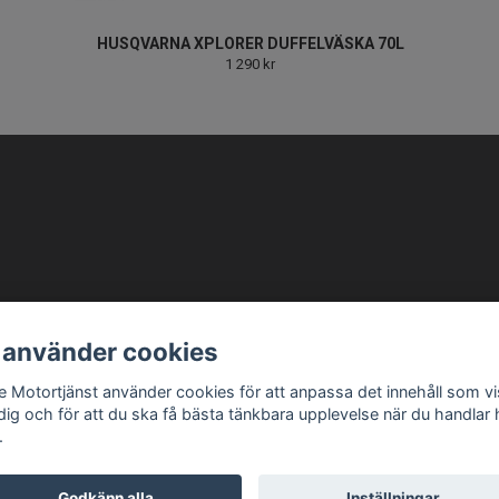
HUSQVARNA XPLORER DUFFELVÄSKA 70L
1 290 kr
info@ellbemotortjanst.se
Öppettider: Måndag -Torsdag 8-18 Fredag 8-17 Lunc
 använder cookies
be Motortjänst använder cookies för att anpassa det innehåll som v
 dig och för att du ska få bästa tänkbara upplevelse när du handlar
.
Godkänn alla
Inställningar