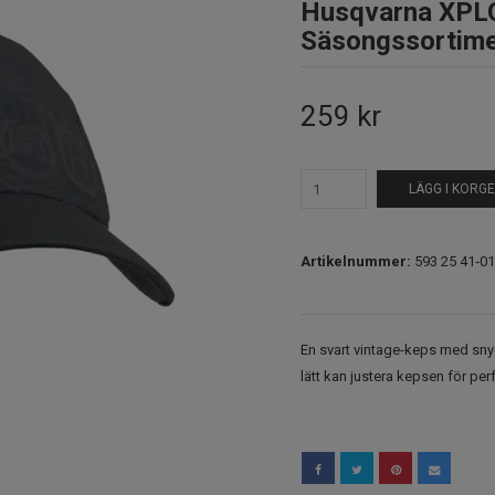
Husqvarna XPLO
Säsongssortim
259 kr
LÄGG I KORG
Artikelnummer:
593 25 41‑01
En svart vintage-keps med snyg
lätt kan justera kepsen för pe