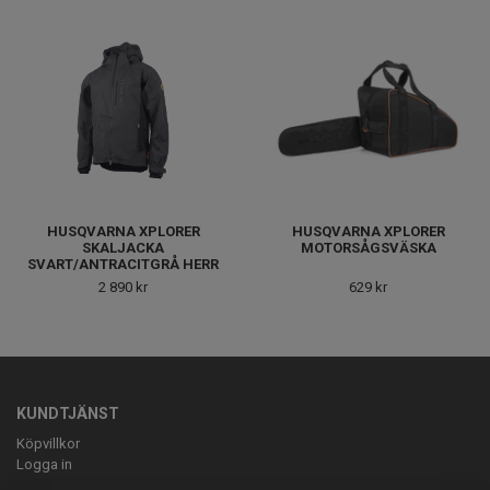
HUSQVARNA XPLORER
HUSQVARNA XPLORER
SKALJACKA
MOTORSÅGSVÄSKA
SVART/ANTRACITGRÅ HERR
2 890 kr
629 kr
KUNDTJÄNST
Köpvillkor
Logga in