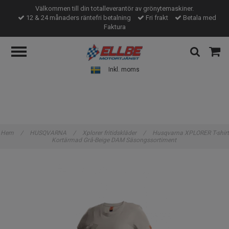
Välkommen till din totalleverantör av grönytemaskiner.
12 & 24 månaders räntefri betalning
Fri frakt
Betala med
Faktura
Inkl. moms
Hem
/
HUSQVARNA
/
Xplorer fritidskläder
/
Husqvarna XPLORER T-shirt
Kortärmad Grå-Beige DAM Säsongssortiment