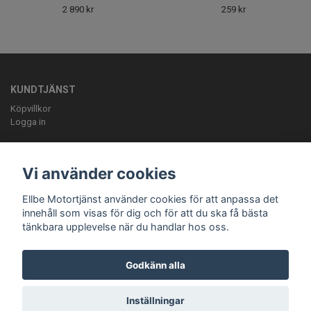
2 890 kr
259 kr
KUNDTJÄNST
Köpvillkor
Logga in
OM OSS
ELLBE Motortjänst AB Pumpvägen 9 Höör 0413-20620 mail:
Vi använder cookies
info@ellbemotortjanst.se
Öppettider: Måndag -Torsdag 8-18 Fredag 8-
17 Lunch 12-13 Lördag 10-14.
Ellbe Motortjänst använder cookies för att anpassa det
innehåll som visas för dig och för att du ska få bästa
tänkbara upplevelse när du handlar hos oss.
Godkänn alla
Inställningar
© Copyright Ellbe Motortjänst