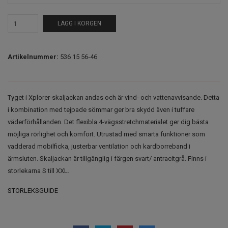
LÄGG I KORGEN
Artikelnummer:
536 15 56‑46
Tyget i Xplorer-skaljackan andas och är vind- och vattenavvisande. Detta
i kombination med tejpade sömmar ger bra skydd även i tuffare
väderförhållanden. Det flexibla 4-vägsstretchmaterialet ger dig bästa
möjliga rörlighet och komfort. Utrustad med smarta funktioner som
vadderad mobilficka, justerbar ventilation och kardborreband i
ärmsluten. Skaljackan är tillgänglig i färgen svart/ antracitgrå. Finns i
storlekarna S till XXL.
STORLEKSGUIDE