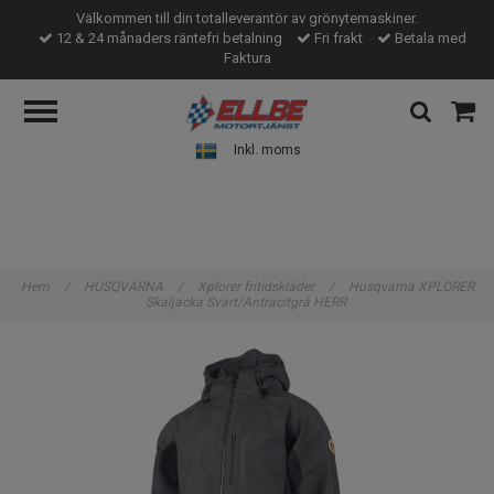
Välkommen till din totalleverantör av grönytemaskiner.
12 & 24 månaders räntefri betalning
Fri frakt
Betala med
Faktura
Inkl. moms
Hem
/
HUSQVARNA
/
Xplorer fritidskläder
/
Husqvarna XPLORER
Skaljacka Svart/Antracitgrå HERR