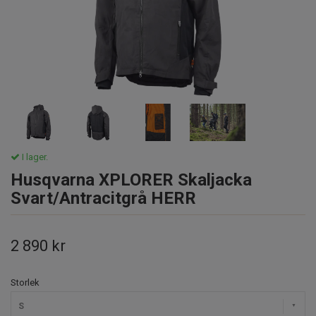
I lager.
Husqvarna XPLORER Skaljacka
Svart/Antracitgrå HERR
2 890 kr
Storlek
S