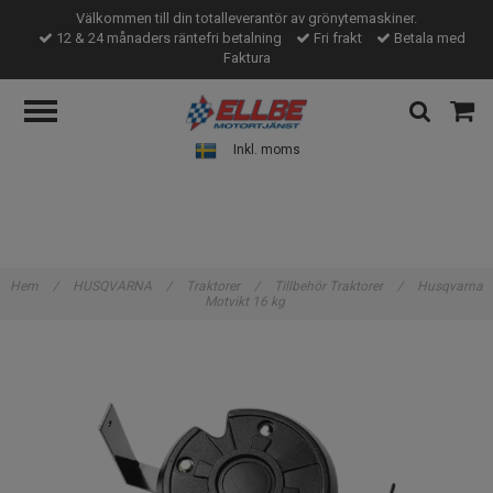
Välkommen till din totalleverantör av grönytemaskiner.
12 & 24 månaders räntefri betalning
Fri frakt
Betala med
Faktura
Inkl. moms
Hem
/
HUSQVARNA
/
Traktorer
/
Tillbehör Traktorer
/
Husqvarna
Motvikt 16 kg