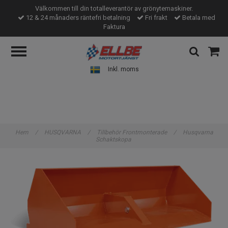
Välkommen till din totalleverantör av grönytemaskiner.
12 & 24 månaders räntefri betalning
Fri frakt
Betala med
Faktura
Inkl. moms
Hem
/
HUSQVARNA
/
Tillbehör Frontmonterade
/
Husqvarna
Schaktskopa