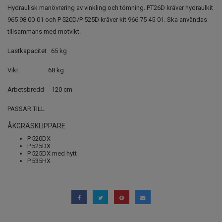
Hydraulisk manövrering av vinkling och tömning. PT26D kräver hydraulkit
965 98 00-01 och P 520D/P 525D kräver kit 966 75 45-01. Ska användas
tillsammans med motvikt.
Lastkapacitet 65 kg
Vikt 68 kg
Arbetsbredd 120 cm
PASSAR TILL
ÅKGRÄSKLIPPARE
P 520DX
P 525DX
P 525DX med hytt
P 535HX