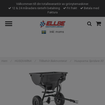
Välkommen till din totalleverantör av grönytemaskiner.
12 & 24 månaders räntefri betalning
Fri frakt
Betala med
Faktura
Inkl. moms
Hem
/
HUSQVARNA
/
Tillbehör Bakmonterat
/
Husqvarna Spridare 30