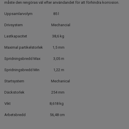
måste den rengöras väl efter användandet för att förhindra korrosion.
Uppsamlarvolym 85 l
Drivsystem Mechancial
Lastkapacitet 38,6 kg
Maximal partikelstorlek 1,5 mm
Spridningsbredd Max 3,05 m
Spridningsbredd Min 1,22 m
Startsystem Mechanical
Däckstorlek 254 mm
Vikt 8,618 kg
Arbetsbredd 56,48 cm