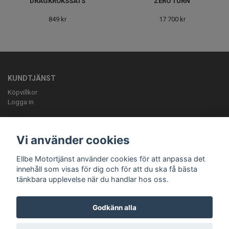
DRAGKROKSSATS
ZERO TURN
849 kr
17 700 kr
KUNDTJÄNST
Köpvillkor
Logga in
OM OSS
ELLBE Motortjänst AB Pumpvägen 9 Höör 0413-20620 mail:
Vi använder cookies
info@ellbemotortjanst.se
Öppettider: Måndag -Torsdag 8-18 Fredag 8-
17 Lunch 12-13 Lördag 10-14.
Ellbe Motortjänst använder cookies för att anpassa det
innehåll som visas för dig och för att du ska få bästa
tänkbara upplevelse när du handlar hos oss.
Godkänn alla