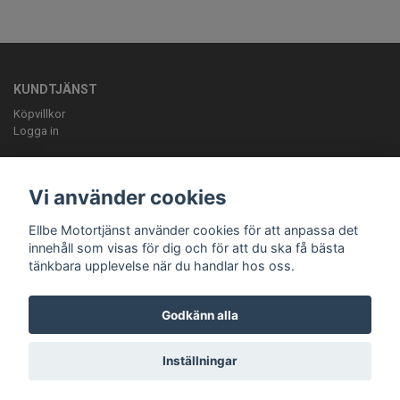
KUNDTJÄNST
Köpvillkor
Logga in
OM OSS
ELLBE Motortjänst AB Pumpvägen 9 Höör 0413-20620 mail:
Vi använder cookies
info@ellbemotortjanst.se
Öppettider: Måndag -Torsdag 8-18 Fredag 8-
17 Lunch 12-13 Lördag 10-14.
Ellbe Motortjänst använder cookies för att anpassa det
innehåll som visas för dig och för att du ska få bästa
tänkbara upplevelse när du handlar hos oss.
Godkänn alla
Inställningar
© Copyright Ellbe Motortjänst
Powered by Quickbutik