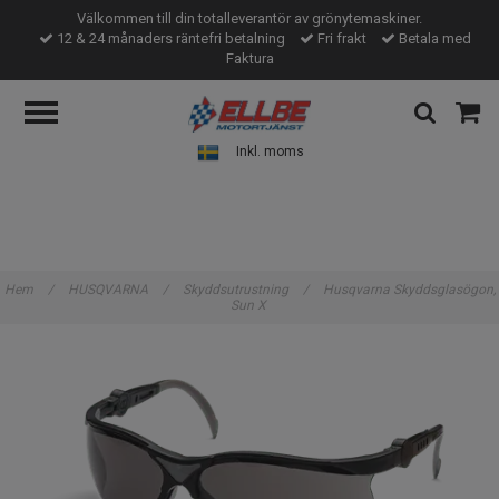
Välkommen till din totalleverantör av grönytemaskiner.
12 & 24 månaders räntefri betalning
Fri frakt
Betala med
Faktura
Inkl. moms
Hem
/
HUSQVARNA
/
Skyddsutrustning
/
Husqvarna Skyddsglasögon,
Sun X