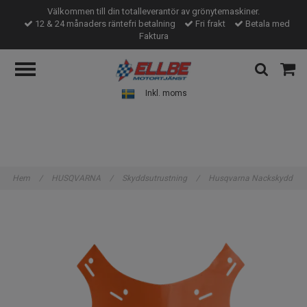
Välkommen till din totalleverantör av grönytemaskiner.
12 & 24 månaders räntefri betalning
Fri frakt
Betala med
Faktura
Inkl. moms
Hem
/
HUSQVARNA
/
Skyddsutrustning
/
Husqvarna Nackskydd