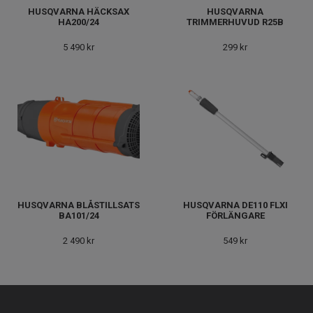
HUSQVARNA HÄCKSAX
HUSQVARNA
HA200/24
TRIMMERHUVUD R25B
5 490 kr
299 kr
HUSQVARNA BLÅSTILLSATS
HUSQVARNA DE110 FLXI
BA101/24
FÖRLÄNGARE
2 490 kr
549 kr