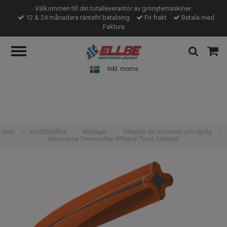
Välkommen till din totalleverantör av grönytemaskiner.
12 & 24 månaders räntefri betalning
Fri frakt
Betala med
Faktura
Inkl. moms
Hem
/
HUSQVARNA
/
Röjsågar
/
Tillbehör för trimmers och röjsåg
/
Husqvarna Trimmerlina Whisper Twist, förklippt