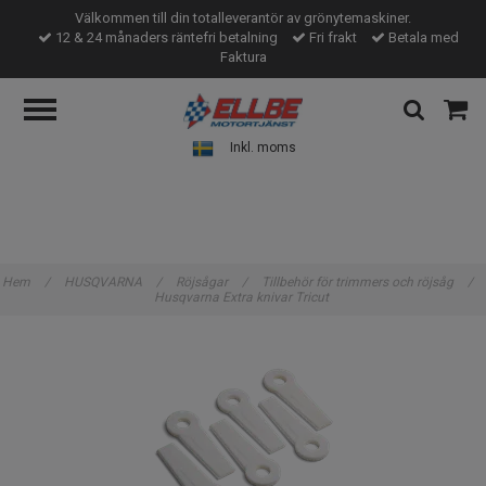
Välkommen till din totalleverantör av grönytemaskiner.
12 & 24 månaders räntefri betalning
Fri frakt
Betala med
Faktura
Inkl. moms
Hem
/
HUSQVARNA
/
Röjsågar
/
Tillbehör för trimmers och röjsåg
/
Husqvarna Extra knivar Tricut