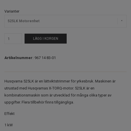
Varianter
525LK Motorenhet
LÄGG I KORGEN
Artikelnummer:
967 14 83‑01
Husqvarna 525LK är en lättviktstrimmer för yrkesbruk. Maskinen är
utrustad med Husqvarnas X-TORQ-motor. 525LK är en
kombinationsmaskin som är utvecklad för många olika typer av
uppgifter. Flera tillbehör finns tillgängliga.
Effekt
1 kW