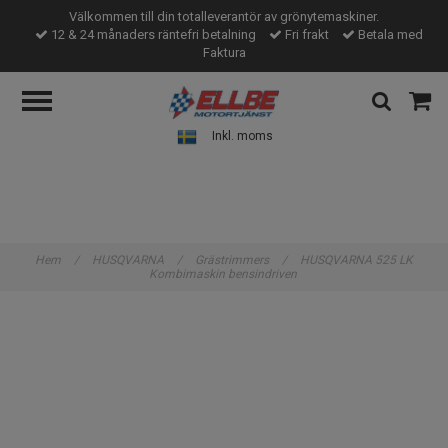
Välkommen till din totalleverantör av grönytemaskiner.
12 & 24 månaders räntefri betalning
Fri frakt
Betala med
Faktura
Inkl. moms
Hem
/
HUSQVARNA
/
Grästrimmers
/
HUSQVARNA 525 LK
Kombimaskin bensindriven