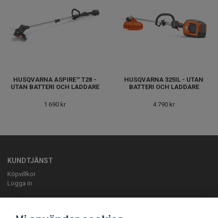
HUSQVARNA ASPIRE™ T28 -
HUSQVARNA 325IL - UTAN
UTAN BATTERI OCH LADDARE
BATTERI OCH LADDARE
1 690 kr
4 790 kr
KUNDTJÄNST
Köpvillkor
Logga in
OM OSS
ELLBE Motortjänst AB Pumpvägen 9 Höör 0413-20620 mail: