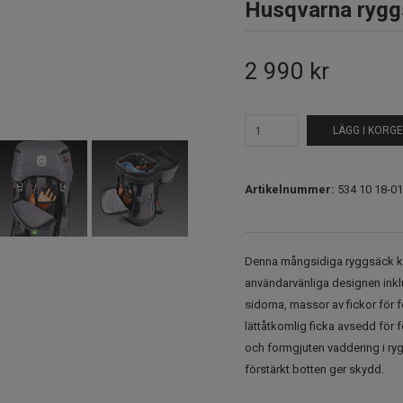
Husqvarna rygg
2 990 kr
LÄGG I KORG
Artikelnummer:
534 10 18‑01
Denna mångsidiga ryggsäck ka
användarvänliga designen inkl
sidorna, massor av fickor för
lättåtkomlig ficka avsedd för
och formgjuten vaddering i ryg
förstärkt botten ger skydd.