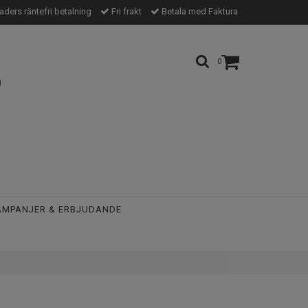
ders räntefri betalning
Fri frakt
Betala med Faktura
0
AMPANJER & ERBJUDANDE