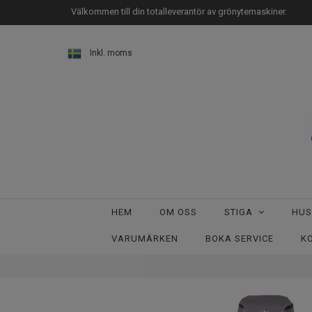
Välkommen till din totalleverantör av grönytemaskiner.
Inkl. moms
HEM
OM OSS
STIGA
HU
VARUMÄRKEN
BOKA SERVICE
K