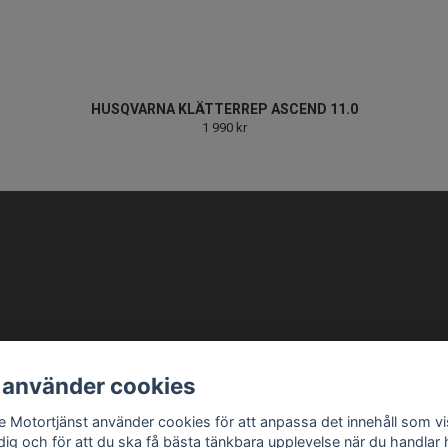
HUSQVARNA KLÄTTERREP ASCEND 11.0
1 990 kr
info@ellbemotortjanst.se
Öppettider: Måndag -Torsdag 8-18 Fredag 8-17 Lunc
 använder cookies
be Motortjänst använder cookies för att anpassa det innehåll som v
 dig och för att du ska få bästa tänkbara upplevelse när du handlar