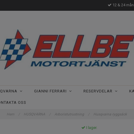
12 & 24 måna
SQVARNA
GIANNI FERRARI
RESERVDELAR
K
ONTAKTA OSS
Hem
/
HUSQVARNA
/
Arboristutrustning
/
Husqvarna ryggsäck
I lager.