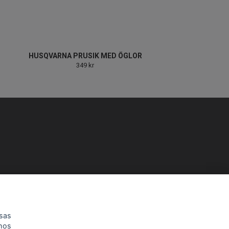
HUSQVARNA PRUSIK MED ÖGLOR
349 kr
h 12-13 Lördag 10-14.
isas
 hos