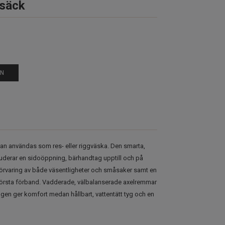
säck
EN
n användas som res- eller riggväska. Den smarta,
uderar en sidoöppning, bärhandtag upptill och på
 förvaring av både väsentligheter och småsaker samt en
 första förband. Vadderade, välbalanserade axelremmar
gen ger komfort medan hållbart, vattentätt tyg och en