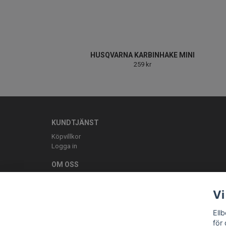
HUSQVARNA KARBINHAKE MINI
259 kr
KUNDTJÄNST
Köpvillkor
Logga in
OM OSS
ELLBE Motortjänst AB Pumpvägen 9 Höör 0413-20620 mail:
Vi
Ell
för