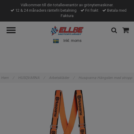
Välkommen till din totalleverantör av grönytemaskiner.
12 & 24 månaders räntefri betalning
Fri frakt
Betala med
Faktura
Inkl. moms
Hem
/
HUSQVARNA
/
Arbetskläder
/
Husqvarna Hängslen med stropp