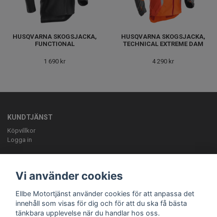
HUSQVARNA SKOGSJACKA,
HUSQVARNA SKOGSJACKA,
FUNCTIONAL
TECHNICAL EXTREME DAM
1 690 kr
4 290 kr
KUNDTJÄNST
Köpvillkor
Logga in
OM OSS
ELLBE Motortjänst AB Pumpvägen 9 Höör 0413-20620 mail:
Vi använder cookies
info@ellbemotortjanst.se
Öppettider: Måndag -Torsdag 8-18 Fredag 8-
17 Lunch 12-13 Lördag 10-14.
Ellbe Motortjänst använder cookies för att anpassa det
innehåll som visas för dig och för att du ska få bästa
tänkbara upplevelse när du handlar hos oss.