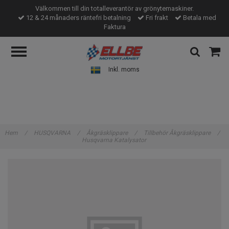
Välkommen till din totalleverantör av grönytemaskiner.
12 & 24 månaders räntefri betalning
Fri frakt
Betala med
Faktura
Inkl. moms
Hem
/
HUSQVARNA
/
Åkgräsklippare
/
Tillbehör Åkgräsklippare
/
Husqvarna Katalysator