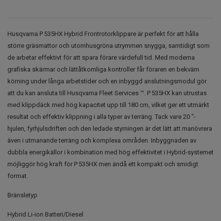
Husqvarna P 535HX Hybrid Frontrotorklippare är perfekt för att hålla
större gräsmattor och utomhusgröna utrymmen snygga, samtidigt som
de arbetar effektivt för att spara förare värdefull tid. Med moderna
grafiska skärmar och lättåtkomliga kontroller får föraren en bekväm
körning under långa arbetstider och en inbyggd anslutningsmodul gör
att du kan ansluta till Husqvarna Fleet Services ™. P 535HX kan utrustas
med klippdäck med hög kapacitet upp till 180 cm, vilket ger ett utmärkt
resultat och effektiv klippning i alla typer av terräng. Tack vare 20 "-
hjulen, fyrhjulsdriften och den ledade styrningen är det lätt att manövrera
även i utmanande terräng och komplexa områden. Inbyggnaden av
dubbla energikällor i kombination med hög effektivitet i Hybrid-systemet
möjliggör hög kraft för P 535HX men ändå ett kompakt och smidigt
format.
Bränsletyp
Hybrid Li-ion Batteri/Diesel