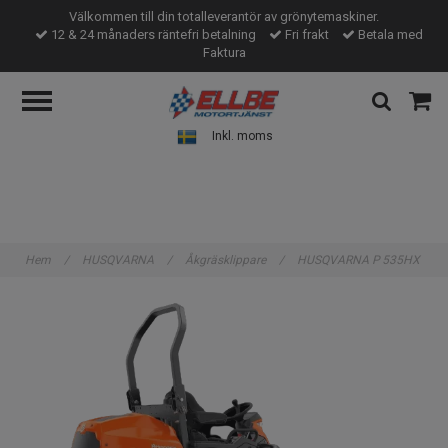
Välkommen till din totalleverantör av grönytemaskiner.
12 & 24 månaders räntefri betalning
Fri frakt
Betala med
Faktura
Inkl. moms
Hem
/
HUSQVARNA
/
Åkgräsklippare
/
HUSQVARNA P 535HX