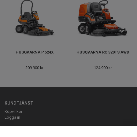
HUSQVARNA P 524X
HUSQVARNA RC 320TS AWD
209 900 kr
124 900 kr
KUNDTJÄNST
Köpvillkor
Logga in
OM OSS
ELLBE Motortjänst AB Pumpvägen 9 Höör 0413-20620 mail: