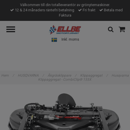
Välkommen till din totalleverantör av grönytemaskiner.
12 & 24 månaders räntefri betalning
Fri frakt
Betala med
Faktura
Inkl. moms
Hem
/
HUSQVARNA
/
Åkgräsklippare
/
Klippaggregat
/
Husqvarna
Klippaggregat - CombiClip® 155X