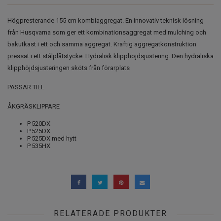
Högpresterande 155 cm kombiaggregat. En innovativ teknisk lösning
från Husqvarna som ger ett kombinationsaggregat med mulching och
bakutkast i ett och samma aggregat. Kraftig aggregatkonstruktion
pressat i ett stålplåtstycke. Hydralisk klipphöjdsjustering. Den hydraliska
klipphöjdsjusteringen sköts från förarplats
PASSAR TILL
ÅKGRÄSKLIPPARE
P 520DX
P 525DX
P 525DX med hytt
P 535HX
RELATERADE PRODUKTER