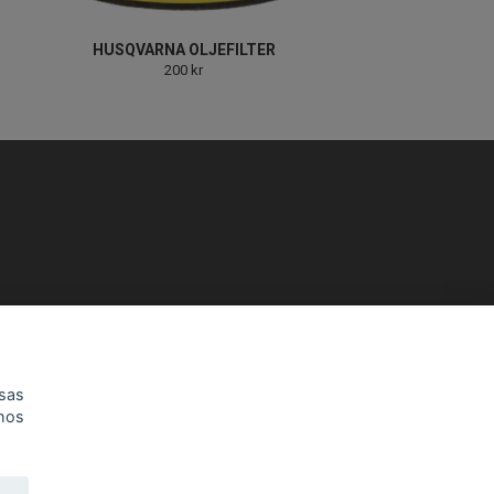
HUSQVARNA OLJEFILTER
200 kr
h 12-13 Lördag 10-14.
isas
 hos