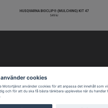
HUSQVARNA BIOCLIP® (MULCHING) KIT 47
549 kr
info@ellbemotortjanst.se
Öppettider: Måndag -Torsdag 8-18 Fredag 8-17 Lunc
 använder cookies
be Motortjänst använder cookies för att anpassa det innehåll som v
 dig och för att du ska få bästa tänkbara upplevelse när du handlar
.