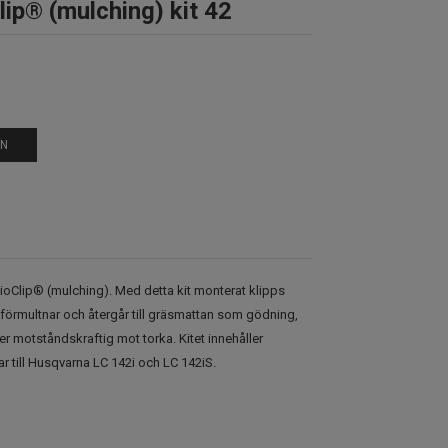
ip® (mulching) kit 42
EN
 BioClip® (mulching). Med detta kit monterat klipps
förmultnar och återgår till gräsmattan som gödning,
r motståndskraftig mot torka. Kitet innehåller
r till Husqvarna LC 142i och LC 142iS.