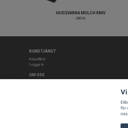
HUSQVARNA MULCH KNIV
280 kr
KUNDTJÄNST
Köpvillkor
Logga in
OM OSS
ELLBE Motortjänst AB Pumpvägen 9 Höör 0413-20620 mail:
Vi
Ell
för
oss