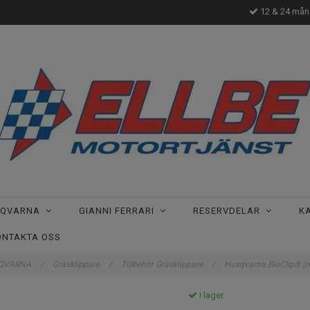
12 & 24 måna
SQVARNA
GIANNI FERRARI
RESERVDELAR
K
ONTAKTA OSS
QVARNA
/
Gräsklippare
/
Tillbehör Gräsklippare
/
Husqvarna BioClip® (m
I lager.