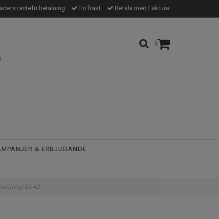
ders räntefri betalning
Fri frakt
Betala med Faktura
0
AMPANJER & ERBJUDANDE
ulching) kit 42