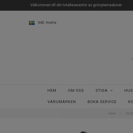
Välkommen till din totalleverantör av grönytemaskiner.
Inkl. moms
HEM
OM OSS
STIGA
HU
VARUMÄRKEN
BOKA SERVICE
K
Hem
/
HUS