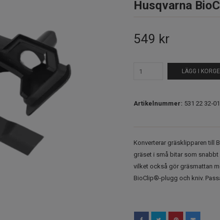
Husqvarna BioCl
549 kr
LÄGG I KORG
Artikelnummer:
531 22 32‑01
Konverterar gräsklipparen till
gräset i små bitar som snabbt 
vilket också gör gräsmattan me
BioClip®-plugg och kniv. Passa