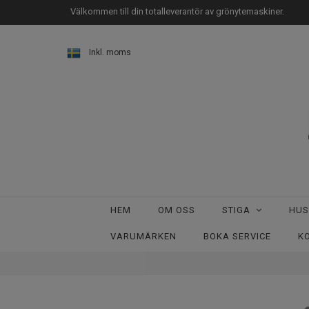
Välkommen till din totalleverantör av grönytemaskiner.
Inkl. moms
HEM
OM OSS
STIGA
HU
VARUMÄRKEN
BOKA SERVICE
K