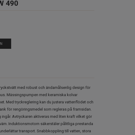
W 490
EN
gtryckstvätt med robust och ändamålsenlig design för
mhus. Mässingspumpen med keramiska kolvar
et. Med tryckreglering kan du justera vattenflödet och
 tank för rengöringsmedel som regleras på framsidan.
ngår. Avtryckaren aktiveras med liten kraft vilket gör
m. Induktionsmotorn säkerstäler pålitliga prestanda
nderlättar transport. Snabbkoppling till vatten, stora