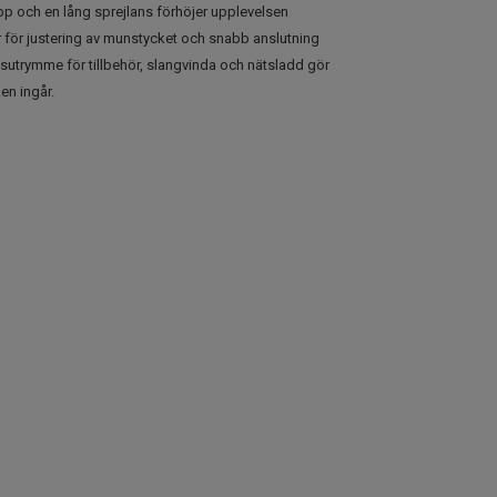
epp och en lång sprejlans förhöjer upplevelsen
er för justering av munstycket och snabb anslutning
gsutrymme för tillbehör, slangvinda och nätsladd gör
en ingår.