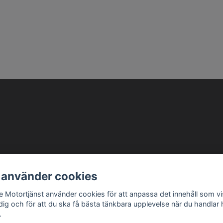
info@ellbemotortjanst.se
Öppettider: Måndag -Torsdag 8-18 Fredag 8-17 Lunc
 använder cookies
be Motortjänst använder cookies för att anpassa det innehåll som v
 dig och för att du ska få bästa tänkbara upplevelse när du handlar
.