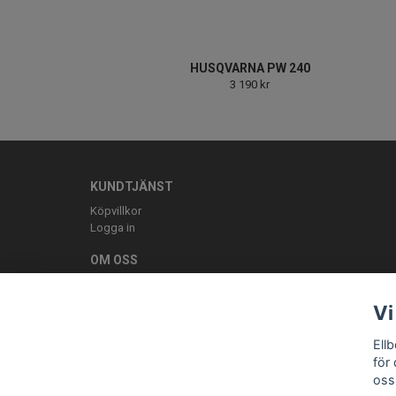
HUSQVARNA PW 240
3 190 kr
KUNDTJÄNST
Köpvillkor
Logga in
OM OSS
ELLBE Motortjänst AB Pumpvägen 9 Höör 0413-20620 mail:
Vi
Ell
för
oss