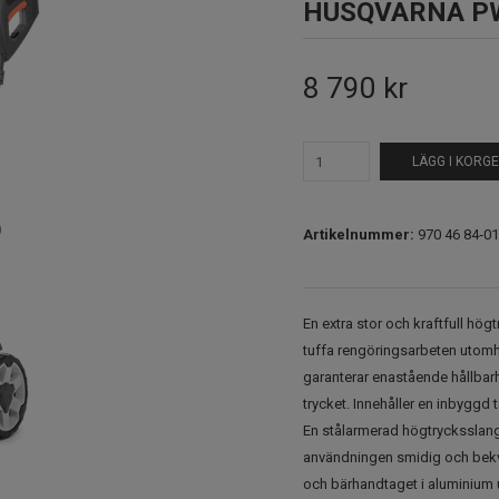
HUSQVARNA P
8 790 kr
LÄGG I KORG
Artikelnummer:
970 46 84‑01
En extra stor och kraftfull hö
tuffa rengöringsarbeten uto
garanterar enastående hållbarh
trycket. Innehåller en inbyggd
En stålarmerad högtrycksslang i
användningen smidig och bekvä
och bärhandtaget i aluminium u