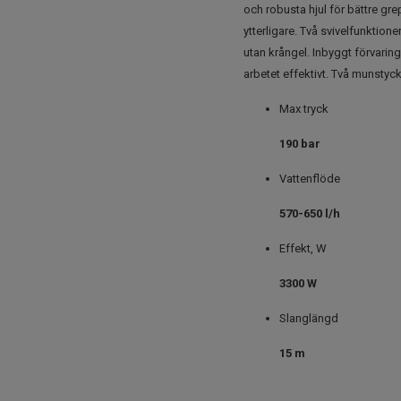
och robusta hjul för bättre gr
ytterligare. Två svivelfunktion
utan krångel. Inbyggt förvarin
arbetet effektivt. Två munstyck
Max tryck
190 bar
Vattenflöde
570-650 l/h
Effekt, W
3300 W
Slanglängd
15 m