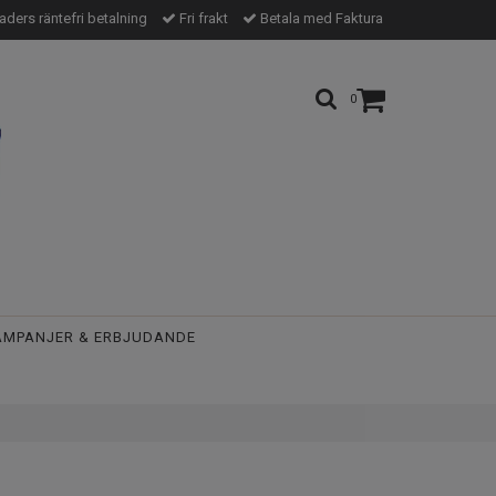
ders räntefri betalning
Fri frakt
Betala med Faktura
0
AMPANJER & ERBJUDANDE