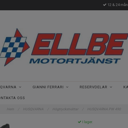
12 & 24 måna
SQVARNA
GIANNI FERRARI
RESERVDELAR
K
ONTAKTA OSS
Hem
/
HUSQVARNA
/
Högtryckstvättar
/
HUSQVARNA PW 490
I lager.