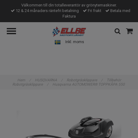
Välkommen till din totalleverantör av grönytemaskiner.
12 & 24 månaders räntefri betalning
Fri frakt
Betala med
Faktura
Inkl. moms
Hem
/
HUSQVARNA
/
Robotgräsklippare
/
Tillbehör
Robotgräsklippare
/
Husqvarna AUTOMOWER® TOPPKÅPA 550